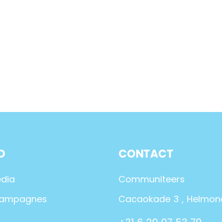
D
CONTACT
edia
Communiteers
campagnes
Cacaokade 3 , Helmon