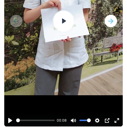
Play
00:08
Play
Mute
Settings
PIP
Ente