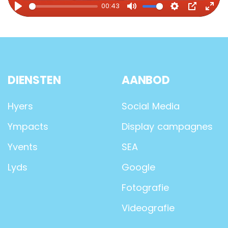
00:43
Play
Mute
Settings
PIP
Ente
full
DIENSTEN
AANBOD
Hyers
Social Media
Ympacts
Display campagnes
Yvents
SEA
Lyds
Google
Fotografie
Videografie