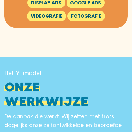
DISPLAY ADS
GOOGLE ADS
VIDEOGRAFIE
FOTOGRAFIE
Het Y-model
ONZE
WERKWIJZE
De aanpak die werkt. Wij zetten met trots
dagelijks onze zelfontwikkelde en beproefde